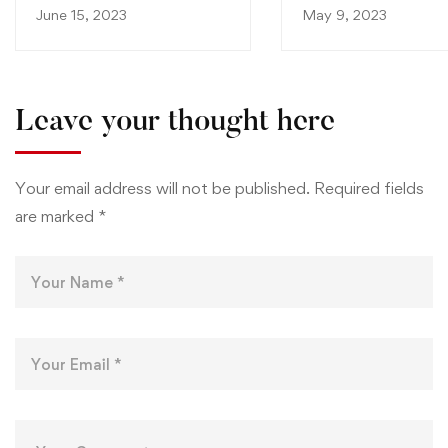
Westminster-London à
Biden et L’ambassad
June 15, 2023
May 9, 2023
l’Université Européenne-
États-Unis au Campu
Americaine de Tunis
l’UET
Leave your thought here
Your email address will not be published.
Required fields
are marked
*